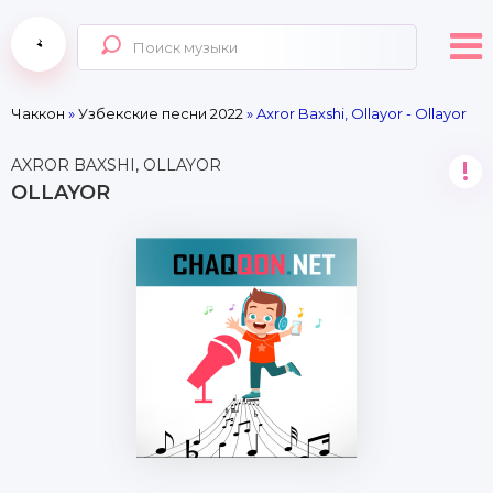
Чаккон
»
Узбекские песни 2022
» Axror Baxshi, Ollayor - Ollayor
AXROR BAXSHI, OLLAYOR
!
OLLAYOR