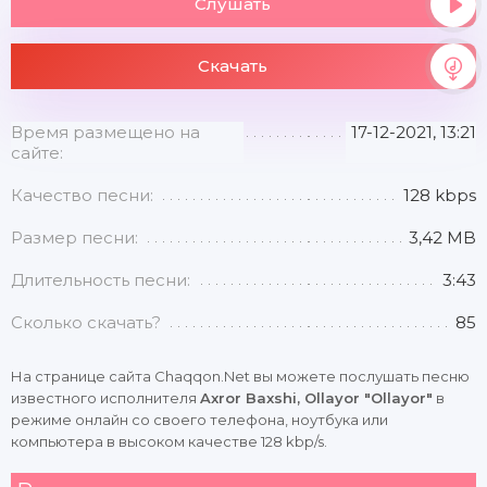
Слушать
Скачать
Время размещено на
17-12-2021, 13:21
сайте:
Качество песни:
128 kbps
Размер песни:
3,42 MB
Длительность песни:
3:43
Сколько скачать?
85
На странице сайта Chaqqon.Net вы можете послушать песню
известного исполнителя
Axror Baxshi, Ollayor "Ollayor"
в
режиме онлайн со своего телефона, ноутбука или
компьютера в высоком качестве 128 kbp/s.