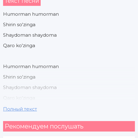
Текст песни
Humorman humorman
Shirin so'zinga
Shaydoman shaydoma
Qaro ko'zinga
Humorman humorman
Shirin so'zinga
Shaydoman shaydoma
Qaro ko'zinga
Полный текст
Ko'z ko'z etib ko'zingni
Рекомендуем послушать
Mastona qilding