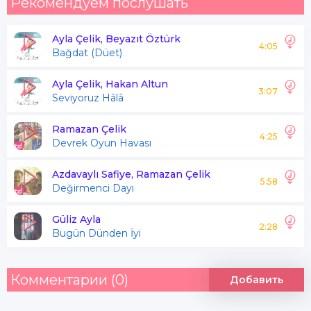
Рекомендуем послушать
Ayla Çelik, Beyazıt Öztürk
4:05
Bağdat (Düet)
Ayla Çelik, Hakan Altun
3:07
Seviyoruz Hâlâ
Ramazan Çelik
4:25
Devrek Oyun Havası
Azdavaylı Safiye, Ramazan Çelik
5:58
Değirmenci Dayı
Güliz Ayla
2:28
Bugün Dünden İyi
Комментарии (0)
Добавить