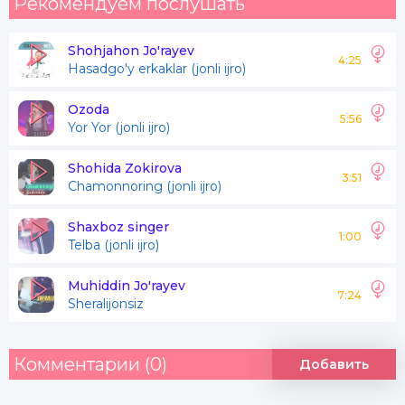
Рекомендуем послушать
Shohjahon Jo'rayev
4:25
Hasadgo'y erkaklar (jonli ijro)
Ozoda
5:56
Yor Yor (jonli ijro)
Shohida Zokirova
3:51
Chamonnoring (jonli ijro)
Shaxboz singer
1:00
Telba (jonli ijro)
Muhiddin Jo'rayev
7:24
Sheralijonsiz
Комментарии (0)
Добавить