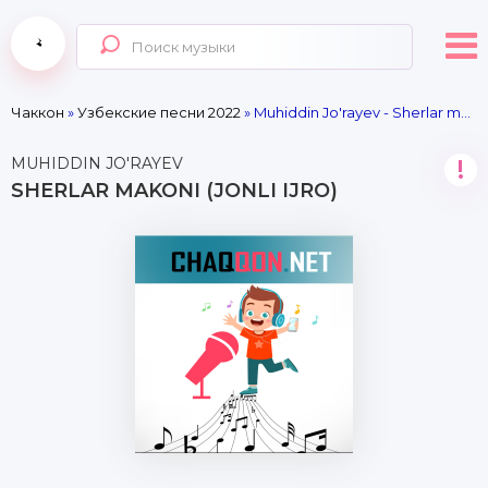
Чаккон
»
Узбекские песни 2022
» Muhiddin Jo'rayev - Sherlar makoni (jonli ijro)
MUHIDDIN JO'RAYEV
!
SHERLAR MAKONI (JONLI IJRO)