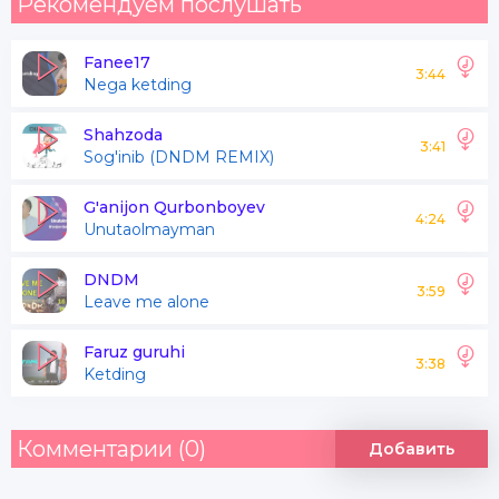
Рекомендуем послушать
Fanee17
3:44
Nega ketding
Shahzoda
3:41
Sog'inib (DNDM REMIX)
G'anijon Qurbonboyev
4:24
Unutaolmayman
DNDM
3:59
Leave me alone
Faruz guruhi
3:38
Ketding
Комментарии (0)
Добавить