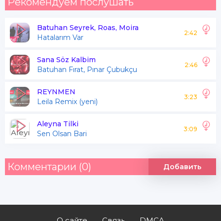
Рекомендуем послушать
Batuhan Seyrek, Roas, Moira
2:42
Hatalarım Var
Sana Söz Kalbim
2:46
Batuhan Fırat, Pınar Çubukçu
REYNMEN
3:23
Leila Remix (yeni)
Aleyna Tilki
3:09
Sen Olsan Bari
Комментарии (0)
Добавить
О сайте
Связь
DMCA