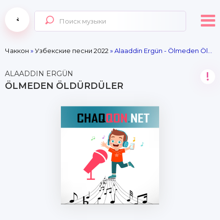
Чаккон
»
Узбекские песни 2022
» Alaaddin Ergün - Ölmeden Öldürdüler
ALAADDIN ERGÜN
!
ÖLMEDEN ÖLDÜRDÜLER