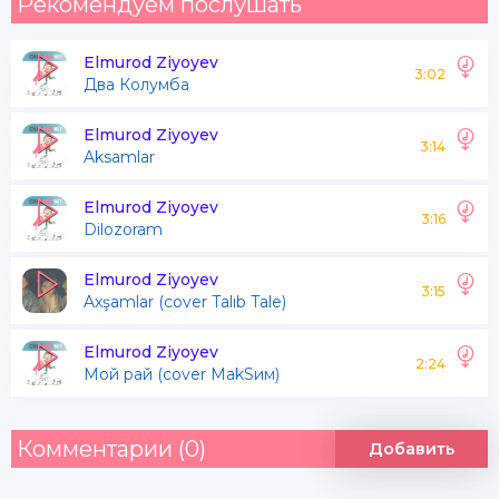
Рекомендуем послушать
Elmurod Ziyoyev
3:02
Два Колумба
Elmurod Ziyoyev
3:14
Aksamlar
Elmurod Ziyoyev
3:16
Dilozoram
Elmurod Ziyoyev
3:15
Axşamlar (cover Talıb Tale)
Elmurod Ziyoyev
2:24
Мой рай (cover MakSим)
Комментарии (0)
Добавить