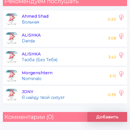
Рекомендуем послушать
Ahmed Shad
0:20
Вольная
ALISHKA
3:08
Darida
ALISHKA
3:42
Таоба (Без Тебя)
Morgenshtern
2:12
Nominalo
JONY
0:39
Я найду твой силуэт
Комментарии (0)
Добавить