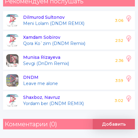
Рекомендуем послушать
Dilmurod Sultonov
3:06
Meni Lolam (DNDM REMIX)
Xamdam Sobirov
2:52
Qora Ko`zim (DNDM Remix)
Munisa Rizayeva
2:36
Sevgi (DnDm Remix)
DNDM
3:59
Leave me alone
Shaxboz, Navruz
3:02
Yordam ber (DNDM REMIX)
Комментарии (0)
Добавить