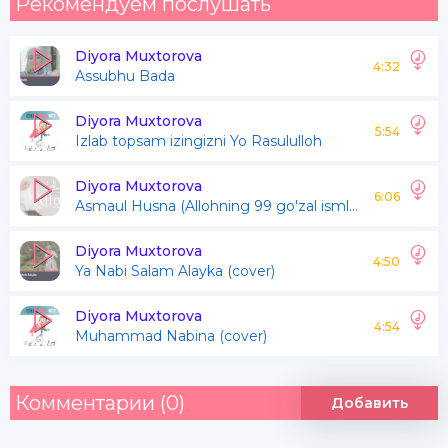
Рекомендуем послушать
Diyora Muxtorova
4:32
Assubhu Bada
Diyora Muxtorova
5:54
Izlab topsam izingizni Yo Rasululloh
Diyora Muxtorova
6:06
Asmaul Husna (Allohning 99 go'zal ismlari)
Diyora Muxtorova
4:50
Ya Nabi Salam Alayka (cover)
Diyora Muxtorova
4:54
Muhammad Nabina (cover)
Комментарии (0)
Добавить