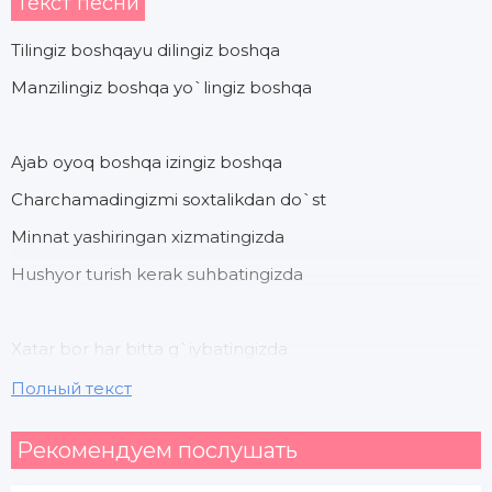
Текст песни
Tilingiz boshqayu dilingiz boshqa
Manzilingiz boshqa yo`lingiz boshqa
Ajab oyoq boshqa izingiz boshqa
Charchamadingizmi soxtalikdan do`st
Minnat yashiringan xizmatingizda
Hushyor turish kerak suhbatingizda
Xatar bor har bitta g`iybatingizda
Charchamadingizmi soxtalikdan ey do`st
Полный текст
Xatar bor har bitta g`iybatingizda
Рекомендуем послушать
Charchamadingizmi soxtalikdan ey do`st