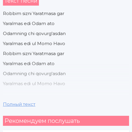
Текст песни
Robbim sizni Yaratmasa gar
Yaralmas edi Odam ato
Odamning chi qovurg'asdan
Yaralmas edi ul Momo Havo
Robbim sizni Yaratmasa gar
Yaralmas edi Odam ato
Odamning chi qovurg'asdan
Yaralmas edi ul Momo Havo
Yo Sarvari Koinot Yo Rosululloh
Полный текст
Aytayin sizga Salovat
Рекомендуем послушать
Allohumma Solli A'la