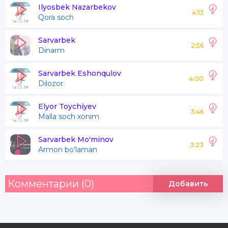
Qora soch qora ko'z
Ilyosbek Nazarbekov
4:13
Qora soch
Mozoli shirin so'z
Borimni beraman
Sarvarbek
2:56
Dinarm
Mannan burma san yuz
Qora soch qora ko'z
Sarvarbek Eshonqulov
4:00
Dilozor
Mozoli shirin so'z
Borimni beraman
Elyor Toychiyev
3:46
Malla soch xonim
Mannan burma san yuz
Sarvarbek Mo'minov
3:23
Armon bo'laman
Комментарии (0)
Добавить