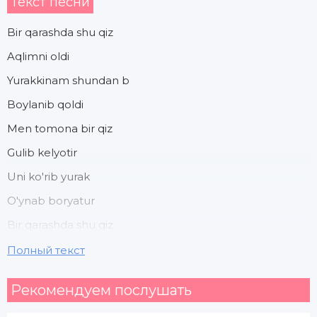
Текст песни
Bir qarashda shu qiz
Aqlimni oldi
Yurakkinam shundan b
Boylanib qoldi
Men tomona bir qiz
Gulib kelyotir
Uni ko'rib yurak
O'ynab boryatur
Bir qarashda shu qiz
Aqlimni oldi
Полный текст
Yurakkinam shundan b
Рекомендуем послушать
Boylanib qoldi