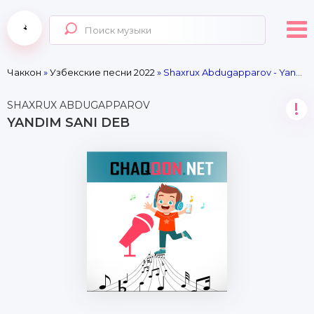
Чаккон
»
Узбекские песни 2022
» Shaxrux Abdugapparov - Yandim sani deb
SHAXRUX ABDUGAPPAROV
!
YANDIM SANI DEB