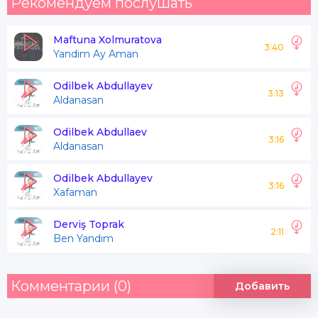
Рекомендуем послушать
Maftuna Xolmuratova
3:40
Yandim Ay Aman
Odilbek Abdullayev
3:13
Aldanasan
Odilbek Abdullaev
3:16
Aldanasan
Odilbek Abdullayev
3:16
Xafaman
Derviş Toprak
2:11
Ben Yandım
Комментарии (0)
Добавить