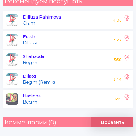
Рекомендуем послушать
Dilfuza Rahimova
4:06
Qizim
Erash
3:27
Dilfuza
Shahzoda
3:58
Begim
Dilsoz
3:44
Begim (Remix)
Hadicha
4:15
Begim
Комментарии (0)
Добавить