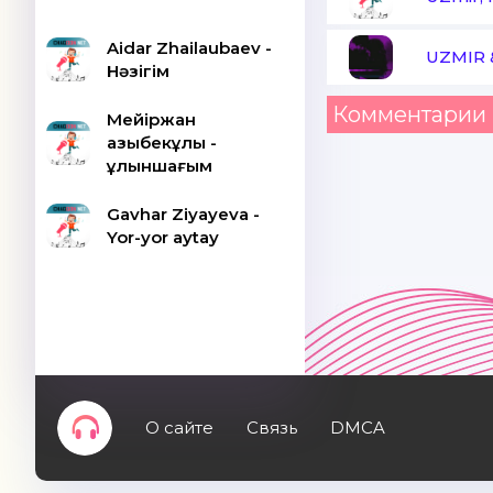
Aidar Zhailaubaev -
UZMIR 
Нәзігім
Комментарии 
Мейіржан
Қазыбекұлы -
Құлыншағым
Gavhar Ziyayeva -
Yor-yor aytay
О сайте
Связь
DMCA