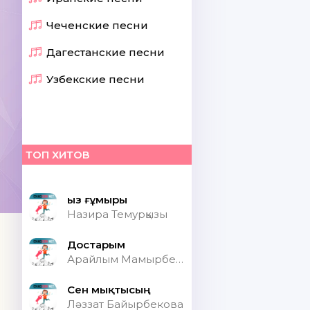
Чеченские песни
Дагестанские песни
Узбекские песни
ТОП ХИТОВ
Қыз ғұмыры
Назира Темурқызы
Достарым
Арайлым Мамырбекқызы
Сен мықтысың
Ләззат Байырбекова