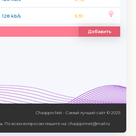
128 kb/s
5:31
Добавить
Chaqqon.Net - Самый лучший сайт © 2025
. По всем вопросам пишите на: chaqqonnet@mail.ru