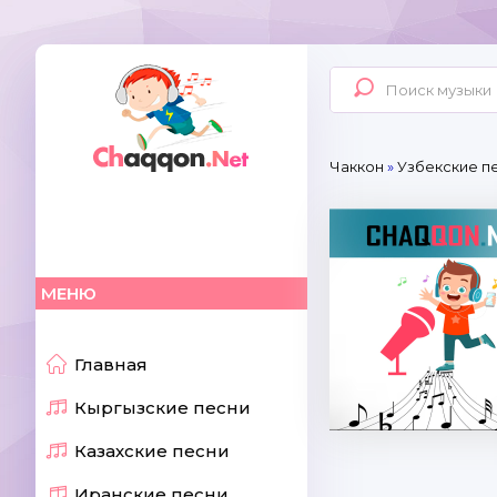
Чаккон
»
Узбекские пе
МЕНЮ
Главная
Кыргызские песни
Казахские песни
Иранские песни