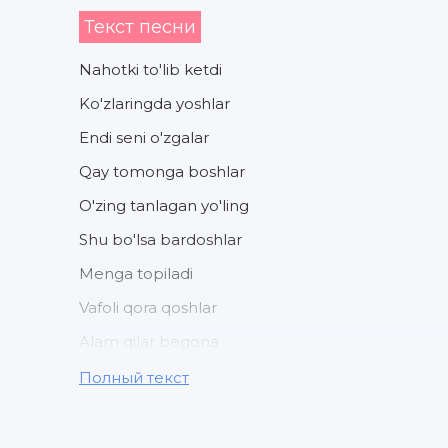
Текст песни
Nahotki to'lib ketdi
Ko'zlaringda yoshlar
Endi seni o'zgalar
Qay tomonga boshlar
O'zing tanlagan yo'ling
Shu bo'lsa bardoshlar
Menga topiladi
Vafoli qora qoshlar
Alam qilar begona
Bag'riga bossa seni
Полный текст
Kimnidir topib balki
Unutib qo'yding meni