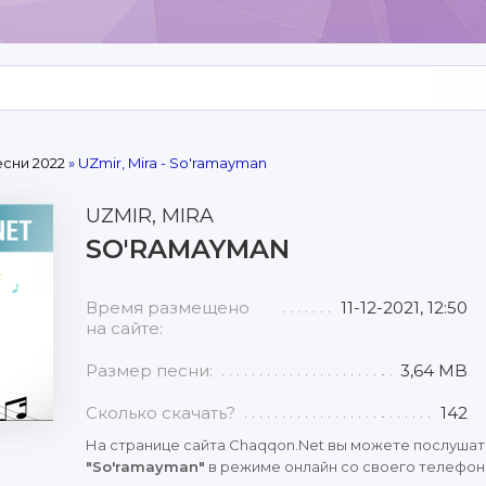
сни 2022
» UZmir, Mira - So'ramayman
UZMIR, MIRA
SO'RAMAYMAN
Время размещено
11-12-2021, 12:50
на сайте:
Размер песни:
3,64 MB
Сколько скачать?
142
На странице сайта Chaqqon.Net вы можете послушат
"So'ramayman"
в режиме онлайн со своего телефона,