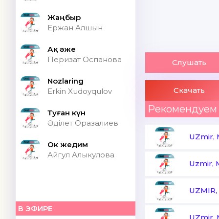
Жаңбыр
Ержан Алшын
Ақ әже
Перизат Оспанова
Слушать
Nozlaring
Скачать
Erkin Xudoyqulov
Рекомендуем
Туған күн
Әділет Оразалиев
UZmir, 
Ок жедим
Айгул Алыкулова
Uzmir, 
UZMIR,
В ЭФИРЕ
UZmir, 