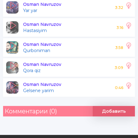
Agarda kech bo'lmasa
Osman Navruzov
3:32
Yar yar
Iltimos kech bo'lmasa
Osman Navruzov
3:16
Hastasiyim
Tushlarimga kir
Tushlarimga kir
Osman Navruzov
3:58
Qurboniman
Ko'zlaring sog'indim
Osman Navruzov
3:09
Qora qiz
Sog'indim sog'indim
Osman Navruzov
Agarda kech bo'lmasa
0:46
Gelsene yarim
Iltimos kech bo'lmasa
Комментарии (0)
Добавить
Tushlarimga kir
Tushlarimga kir