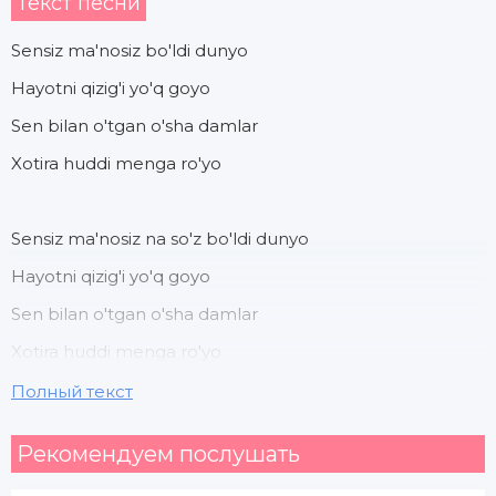
Текст песни
Sensiz ma'nosiz bo'ldi dunyo
Hayotni qizig'i yo'q goyo
Sen bilan o'tgan o'sha damlar
Xotira huddi menga ro'yo
Sensiz ma'nosiz na so'z bo'ldi dunyo
Hayotni qizig'i yo'q goyo
Sen bilan o'tgan o'sha damlar
Xotira huddi menga ro'yo
Полный текст
Ko'zlaring sog'indim
Рекомендуем послушать
Sog'indim sog'indim