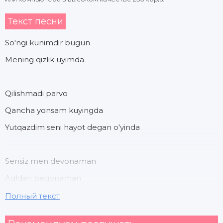
Текст песни
So'ngi kunimdir bugun
Mening qizlik uyimda
Qilishmadi parvo
Qancha yonsam kuyingda
Yutqazdim seni hayot degan o'yinda
Sensiz men devonaman
Aqldan begonaman
Полный текст
Alamdan yonaman yonaman