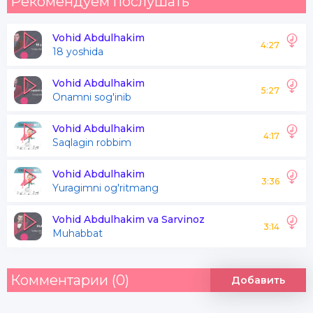
Рекомендуем послушать
Yonaman sensiz men devonaman
Aqldan ozaman
Vohid Abdulhakim
4:27
18 yoshida
Alamdan yonaman
Vohid Abdulhakim
5:27
Onamni sog'inib
Aytmang menga yor-yor
Chunki ko'nglim hali bor hali borhali bor
Vohid Abdulhakim
4:17
Saqlagin robbim
Chindan sevgan dilimdan
Vohid Abdulhakim
3:36
Yuragimni og'ritmang
Judo qilmang undan
Vohid Abdulhakim va Sarvinoz
Usiz dunyo juda tor juda tor juda tor
3:14
Muhabbat
Aytmang menga yor-yor
Комментарии (0)
Добавить
Chunki ko'nglim hali bor hali borhali bor