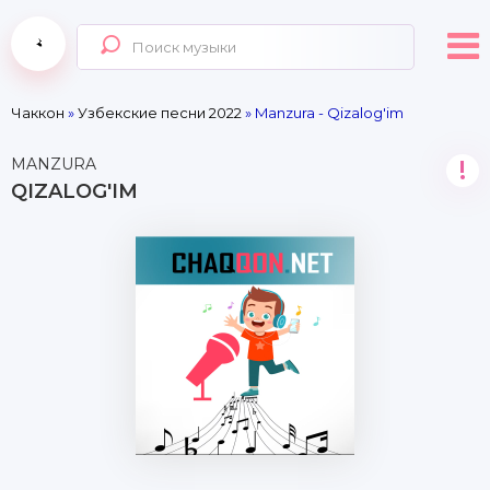
Чаккон
»
Узбекские песни 2022
» Manzura - Qizalog'im
MANZURA
!
QIZALOG'IM