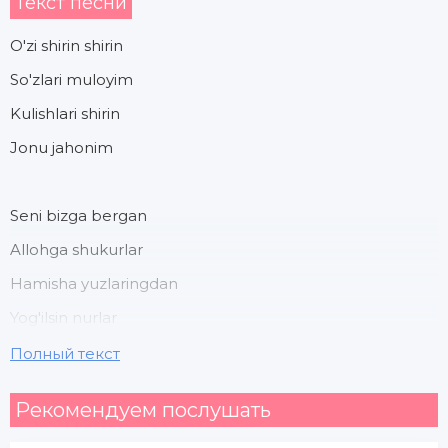
Текст песни
O'zi shirin shirin
So'zlari muloyim
Kulishlari shirin
Jonu jahonim
Seni bizga bergan
Allohga shukurlar
Hamisha yuzlaringdan
Yog'ilsin nurlar
Полный текст
Hayoting quvonchga to'lsin har dam
Рекомендуем послушать
Mening jonim shirintoyimsan