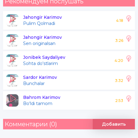
Рекомендуем послушать
Jahongir Karimov
4:18
Pulim Qolmadi
Jahongir Karimov
3:26
Sen originalsan
Jonibek Saydaliyev
4:20
Sohta do'stlarim
Sardor Karimov
3:32
Bunchalar
Bahrom Karimov
2:53
Bo'ldi tamom
Комментарии (0)
Добавить