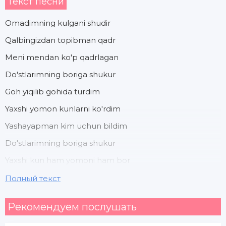
Текст песни
Omadimning kulgani shudir
Qalbingizdan topibman qadr
Meni mendan ko'p qadrlagan
Do'stlarimning boriga shukur
Goh yiqilib gohida turdim
Yaxshi yomon kunlarni ko'rdim
Yashayapman kim uchun bildim
Do'stlarimning boriga shukur
Yaxshi kun ham yomoni ham bor
Dushmanlarim qilolmaydi xor
Полный текст
Bir mehrga qilmaydilar zor
Рекомендуем послушать
Do'stlarimning boriga shukur