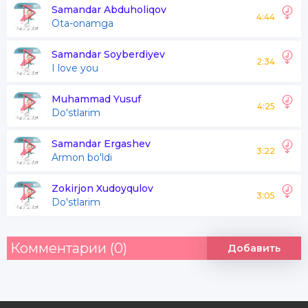
Samandar Abduholiqov
4:44
Ota-onamga
Samandar Soyberdiyev
2:34
I love you
Muhammad Yusuf
4:25
Do'stlarim
Samandar Ergashev
3:22
Armon bo'ldi
Zokirjon Xudoyqulov
3:05
Do'stlarim
Комментарии (0)
Добавить