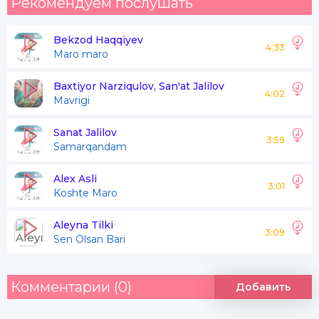
Рекомендуем послушать
Bekzod Haqqiyev
4:33
Maro maro
Baxtiyor Narziqulov, San'at Jalilov
4:02
Mavrigi
Sanat Jalilov
3:59
Samarqandam
Alex Asli
3:01
Koshte Maro
Aleyna Tilki
3:09
Sen Olsan Bari
Комментарии (0)
Добавить