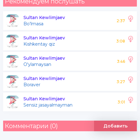
Рекомендуем послушать
Sultan Kewlimjaev
2:37
Bo'lmasa
Sultan Kewlimjaev
3:08
Kishkentay qiz
Sultan Kewlimjaev
3:46
O'ylamaysan
Sultan Kewlimjaev
3:27
Boraver
Sultan Kewlimjaev
3:01
Sensiz jasayalmayman
Комментарии (0)
Добавить