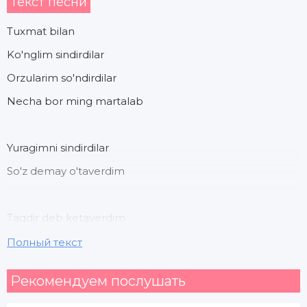
Текст песни
Tuxmat bilan
Ko'nglim sindirdilar
Orzularim so'ndirdilar
Necha bor ming martalab
Yuragimni sindirdilar
So'z demay o'taverdim
Taqdir deb ketaverdim
Dardlarimni yutaverdim
Полный текст
Рекомендуем послушать
Yuragimni sindirdilar