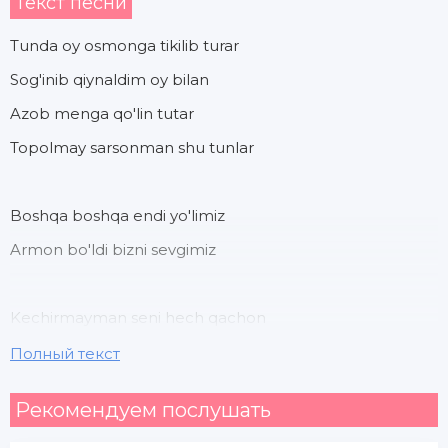
Текст песни
Tunda oy osmonga tikilib turar
Sog'inib qiynaldim oy bilan
Azob menga qo'lin tutar
Topolmay sarsonman shu tunlar
Boshqa boshqa endi yo'limiz
Armon bo'ldi bizni sevgimiz
Kechirmayman seni hech qachon
O'lib bo'ldi bizni sevgimiz
Полный текст
Рекомендуем послушать
Endi ko'zlaring yoshlamagin