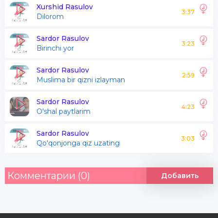
Xurshid Rasulov
3:37
Dilorom
Sardor Rasulov
3:23
Birinchi yor
Sardor Rasulov
2:59
Muslima bir qizni izlayman
Sardor Rasulov
4:23
O'shal paytlarim
Sardor Rasulov
3:03
Qo'qonjonga qiz uzating
Комментарии (0)
Добавить