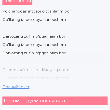
Текст песни
Ko'changdan intozor o'tganlarim bor
Qo'llaring izi bor deya har oqshom
Darvozang zulfini o'pganlarim bor
Qo'llaring izi bor deya har oqshom
Darvozang zulfini o'pganlarim bor
Dilorom ko'rmasam dilda yo'q orom
Dilorom ko'rmasam dilda yo'q orom
Полный текст
Рекомендуем послушать