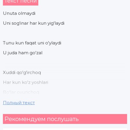
Текст песни
Unuta olmaydi
Uni sog'inar har kun yig'laydi
Tunu kun faqat uni o'ylaydi
U juda ham go'zal
Xuddi qo'g'irchoq
Har kun ko'z yoshlari
Bo'lar ovunchoq
Полный текст
Uni yonar ko'zlari
Рекомендуем послушать
Go'yo munchoq