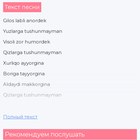
Текст песни
Gilos labli anordek
Yuzlarga tushunmayman
Visoli zor humordek
Qizlarga tushunmayman
Xurliqo ayyorgina
Boriga tayyorgina
Aldaydi makkorgina
Qizlarga tushunmayman
Sochar mehri ziyoni
Полный текст
O'rab olgan hayoni
Рекомендуем послушать
Tushinsam ham dunyoni