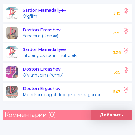
Qizlarga tushunmayman
Sardor Mamadaliyev
3:10
O'g'lim
Ko'plari pok oqila
Ishq bobida mohira
Doston Ergashev
2:35
Yanaram (Remix)
Tushunmagan Tohira
Qizlarga tushunmayman
Sardor Mamadaliyev
3:36
Tillo angushtarin muborak
E qizlarga tushunmayman
Doston Ergashev
3:19
O'ylamadim (remix)
Qizlarga-a tushunmayman
Doston Ergashev
Ayyor ekan makkora
6:43
Meni kambag'al deb qiz bermaganlar
Qizlarga tushunmayman
E qizlarga tushunmayman
Комментарии (0)
Добавить
Qizlarga-a tushunmayman
Ayyor ekan makkora