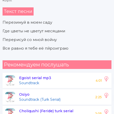
kbp/s.
Текст песни
Перезимуй в моем саду
Где цветы не цветут месяцами
Перерисуй со мной войну
Все равно я тебе её пйроиграю
Рекомендуем послушать
Egoist serial mp3
4:01
Soundtrack
Osiyo
2:25
Soundtrack (Turk Serial)
Choliqushi (Feride) turk serial
2:05