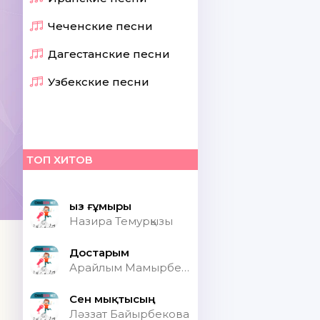
Чеченские песни
Дагестанские песни
Узбекские песни
ТОП ХИТОВ
Қыз ғұмыры
Назира Темурқызы
Достарым
Арайлым Мамырбекқызы
Сен мықтысың
Ләззат Байырбекова