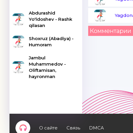
Abdurashid
Yagdon
Yo'ldoshev - Rashk
qilasan
Комментарии 
Shoxruz (Abadiya) -
Humoram
Jambul
Muhammedov -
Oliftamisan,
hayronman
О сайте
Связь
DMCA