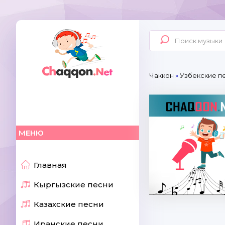
Чаккон
»
Узбекские пе
МЕНЮ
Главная
Кыргызские песни
Казахские песни
Иранские песни