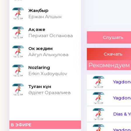
Жаңбыр
Ержан Алшын
Ақ әже
Перизат Оспанова
Слушать
Ок жедим
Скачать
Айгул Алыкулова
Рекомендуем
Nozlaring
Erkin Xudoyqulov
Yagdona
Туған күн
Әділет Оразалиев
Yagdon
Dias & 
В ЭФИРЕ
Yagdona