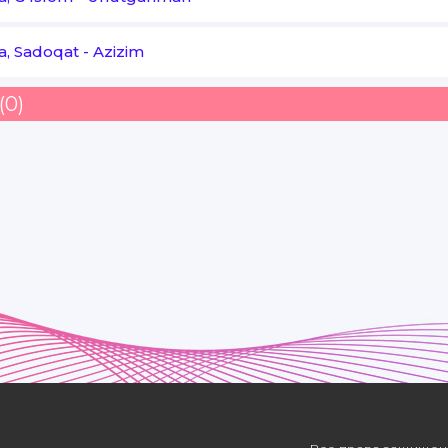
a, Sadoqat
-
Azizim
(0)