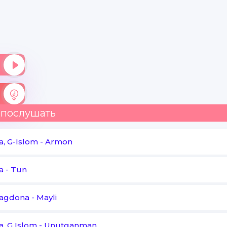
 послушать
, G-Islom
-
Armon
a
-
Tun
Yagdona
-
Mayli
, G Islom
-
Unutganman