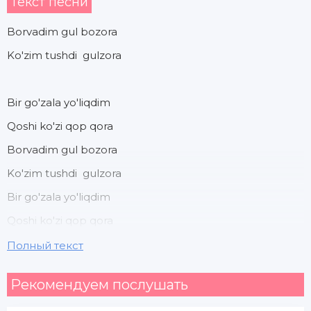
Текст песни
Borvadim gul bozora
Ko'zim tushdi gulzora
Bir go'zala yo'liqdim
Qoshi ko'zi qop qora
Borvadim gul bozora
Ko'zim tushdi gulzora
Bir go'zala yo'liqdim
Qoshi ko'zi qop qora
Xolvochini qizimi
Полный текст
Olmachini qizimi
Рекомендуем послушать