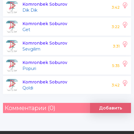
Buncha asal shakar shu
Komronbek Soburov
3:42
Dik Dik
Xurmachini qizimi
Komronbek Soburov
3:22
Get
Xolvochini kizimi
Olmachini qizimi
Komronbek Soburov
3:31
Sevgilim
Buncha asal shakar shu
Xurmachini kizimi
Komronbek Soburov
5:35
Popuri
Komronbek Soburov
3:42
Qoldi
Комментарии (0)
Добавить