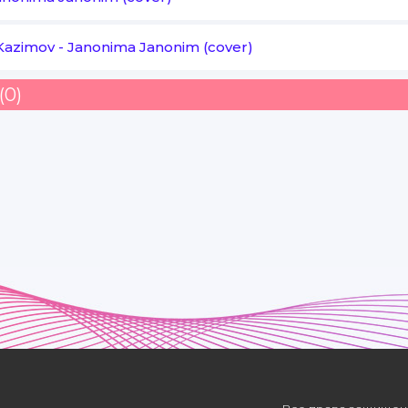
Kazimov
-
Janonima Janonim (cover)
(0)