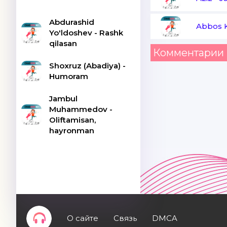
Abdurashid
Abbos 
Yo'ldoshev - Rashk
qilasan
Комментарии 
Shoxruz (Abadiya) -
Humoram
Jambul
Muhammedov -
Oliftamisan,
hayronman
О сайте
Связь
DMCA