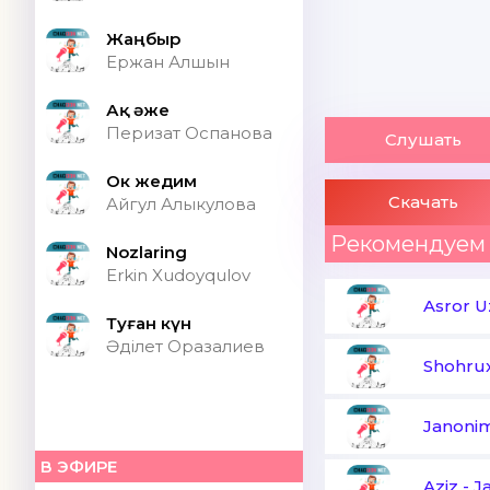
Жаңбыр
Ержан Алшын
Ақ әже
Перизат Оспанова
Слушать
Ок жедим
Скачать
Айгул Алыкулова
Рекомендуем
Nozlaring
Erkin Xudoyqulov
Asror U
Туған күн
Әділет Оразалиев
Shohru
Janoni
В ЭФИРЕ
Aziz
-
J