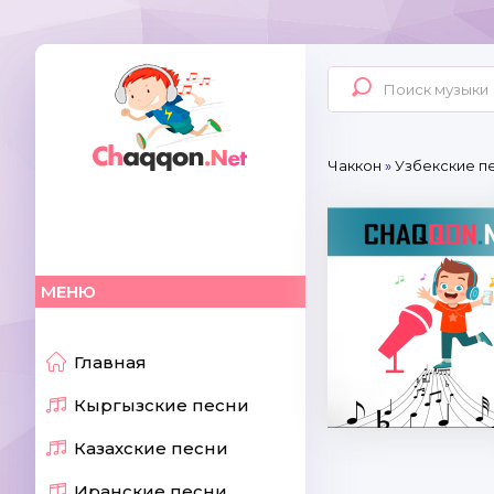
Чаккон
»
Узбекские пе
МЕНЮ
Главная
Кыргызские песни
Казахские песни
Иранские песни