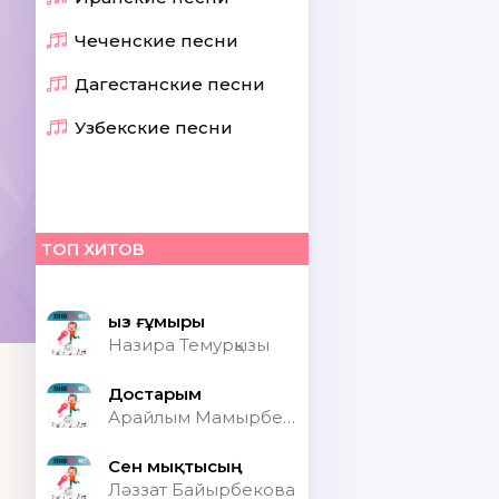
Чеченские песни
Дагестанские песни
Узбекские песни
ТОП ХИТОВ
Қыз ғұмыры
Назира Темурқызы
Достарым
Арайлым Мамырбекқызы
Сен мықтысың
Ләззат Байырбекова