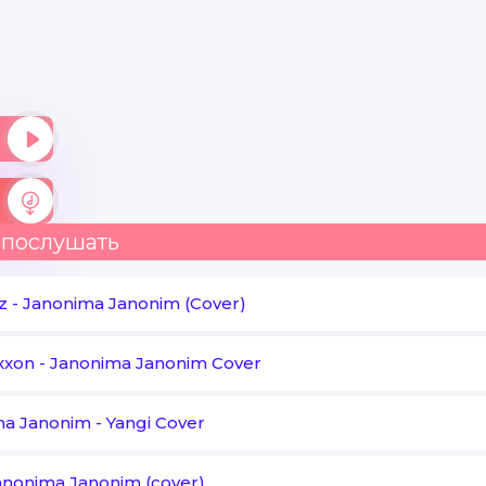
 послушать
z
-
Janonima Janonim (Cover)
xxon
-
Janonima Janonim Cover
ma Janonim
-
Yangi Cover
anonima Janonim (cover)