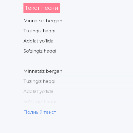
Текст песни
Minnatsiz bergan
Tuzingiz haqqi
Adolat yo'lida
So'zingiz haqqi
Minnatsiz bergan
Tuzingiz haqqi
Adolat yo'lida
So'zingiz haqqi
Ko'rib turgan ikki
Полный текст
Ko'zingiz haqqi
Deyman tog'am yetdi