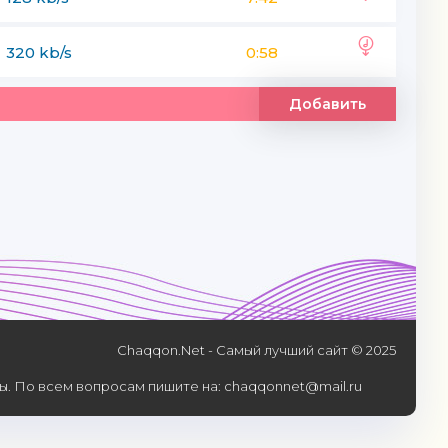
320 kb/s
0:58
Добавить
Chaqqon.Net - Самый лучший сайт © 2025
. По всем вопросам пишите на: chaqqonnet@mail.ru