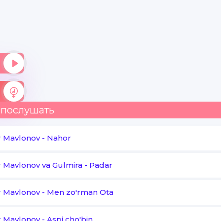
Otam or'nida
Tog'alarim boshimizga
Bo'lingiz omon
Ota degim keladi
Sizni har zamon
 послушать
r Mavlonov
-
Nahor
r Mavlonov va Gulmira
-
Padar
r Mavlonov
-
Men zo'rman Ota
r Mavlonov
-
Aspi cho'bin