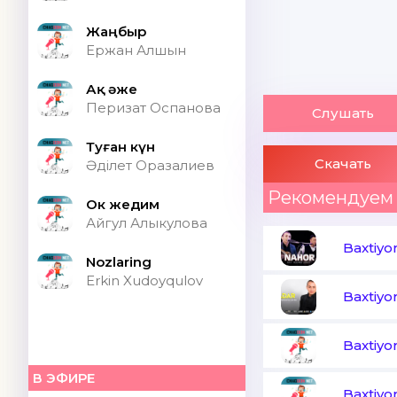
Жаңбыр
Ержан Алшын
Ақ әже
Перизат Оспанова
Слушать
Туған күн
Скачать
Әділет Оразалиев
Рекомендуем
Ок жедим
Айгул Алыкулова
Baxtiyo
Nozlaring
Erkin Xudoyqulov
Baxtiyo
Baxtiyo
В ЭФИРЕ
Baxtiyo