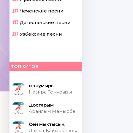
Чеченские песни
Дагестанские песни
Узбекские песни
ТОП ХИТОВ
Қыз ғұмыры
Назира Темурқызы
Достарым
Арайлым Мамырбекқызы
Сен мықтысың
Ләззат Байырбекова