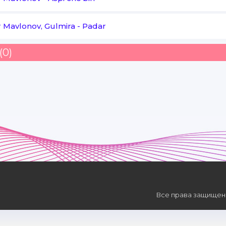
r Mavlonov, Gulmira
-
Padar
(0)
Все права защищены