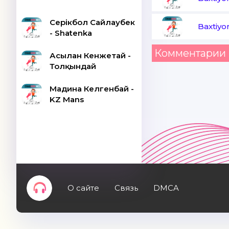
Серікбол Сайлаубек
Baxtiyo
- Shatenka
Комментарии 
Асылан Кенжетай -
Толқындай
Мадина Келгенбай -
KZ Mans
О сайте
Связь
DMCA