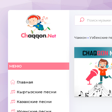
Чаккон
»
Узбекские пе
МЕНЮ
Главная
Кыргызские песни
Казахские песни
Иранские песни