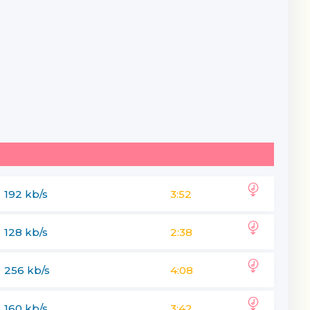
192 kb/s
3:52
128 kb/s
2:38
256 kb/s
4:08
160 kb/s
3:42