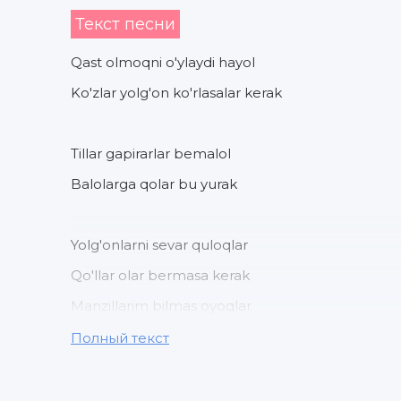
Текст песни
Qast olmoqni o'ylaydi hayol
Ko'zlar yolg'on ko'rlasalar kerak
Tillar gapirarlar bemalol
Balolarga qolar bu yurak
Yolg'onlarni sevar quloqlar
Qo'llar olar bermasa kerak
Manzillarim bilmas oyoqlar
Balolarda qolar bu yurak
Полный текст
Ey der seni kim kim