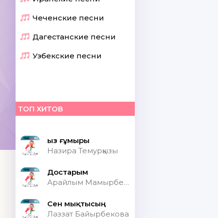
Чеченские песни
Дагестанские песни
Узбекские песни
ТОП ХИТОВ
Қыз ғұмыры
Назира Темурқызы
Достарым
Арайлым Мамырбекқызы
Сен мықтысың
Ләззат Байырбекова