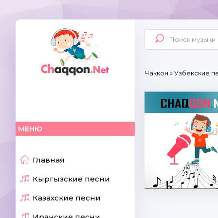
Чаккон
»
Узбекские пе
МЕНЮ
Главная
Кыргызские песни
Казахские песни
Иранские песни