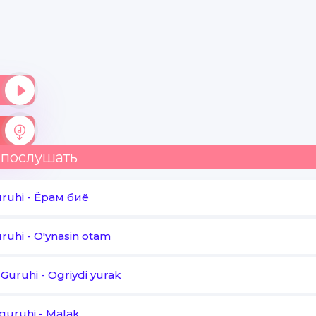
O'ylar endi der
Seni haqingda so'ylar
Endi yurak
Ne kerak ne kerak
 послушать
Ey der seni kim kim
O'ylar endi der
uruhi
-
Ёрам биё
Seni haqingda so'ylar
uruhi
-
O'ynasin otam
Endi yurak
Ne kerak ne kerak
Guruhi
-
Ogriydi yurak
guruhi
-
Malak