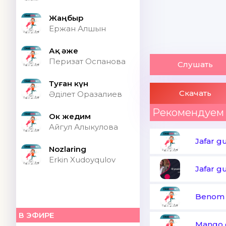
Жаңбыр
Ержан Алшын
Ақ әже
Перизат Оспанова
Слушать
Туған күн
Скачать
Әділет Оразалиев
Рекомендуем
Ок жедим
Айгул Алыкулова
Jafar g
Nozlaring
Erkin Xudoyqulov
Jafar g
Benom 
В ЭФИРЕ
Mango 