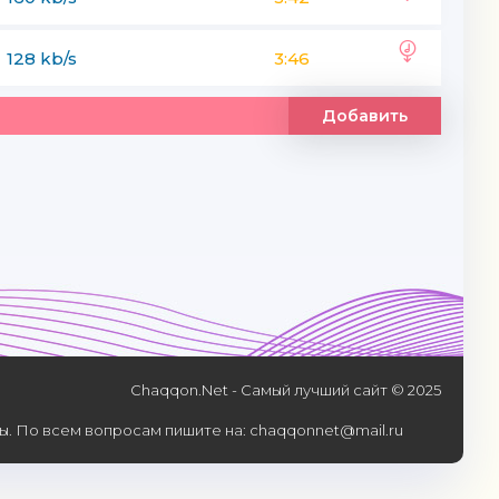
128 kb/s
3:46
Добавить
Chaqqon.Net - Самый лучший сайт © 2025
. По всем вопросам пишите на: chaqqonnet@mail.ru