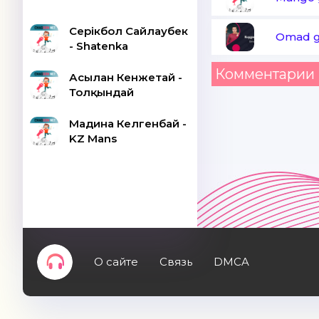
Серікбол Сайлаубек
Omad g
- Shatenka
Комментарии 
Асылан Кенжетай -
Толқындай
Мадина Келгенбай -
KZ Mans
О сайте
Связь
DMCA