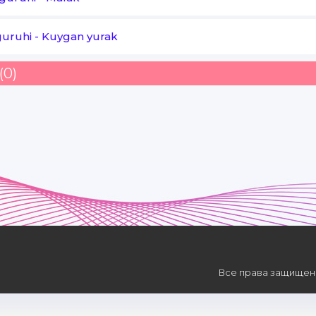
uruhi
-
Kuygan yurak
(0)
Все права защищены