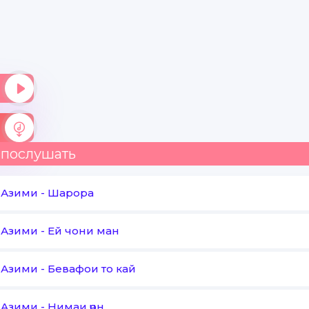
 послушать
 Азими
-
Шарора
 Азими
-
Ей чони ман
 Азими
-
Бевафои то кай
 Азими
-
Нимаи ҷон