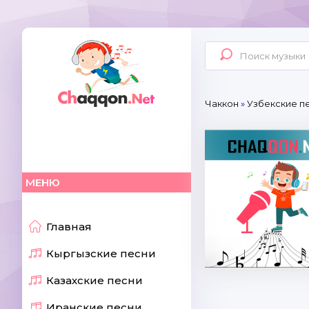
Чаккон
»
Узбекские пе
МЕНЮ
Главная
Кыргызские песни
Казахские песни
Иранские песни