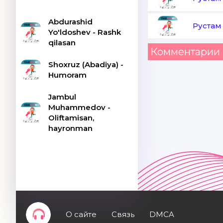
Abdurashid
Рустам
Yo'ldoshev - Rashk
qilasan
Комментарии 
Shoxruz (Abadiya) -
Humoram
Jambul
Muhammedov -
Oliftamisan,
hayronman
О сайте
Связь
DMCA