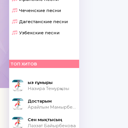
Чеченские песни
Дагестанские песни
Узбекские песни
ТОП ХИТОВ
Қыз ғұмыры
Назира Темурқызы
Достарым
Арайлым Мамырбекқызы
Сен мықтысың
Ләззат Байырбекова