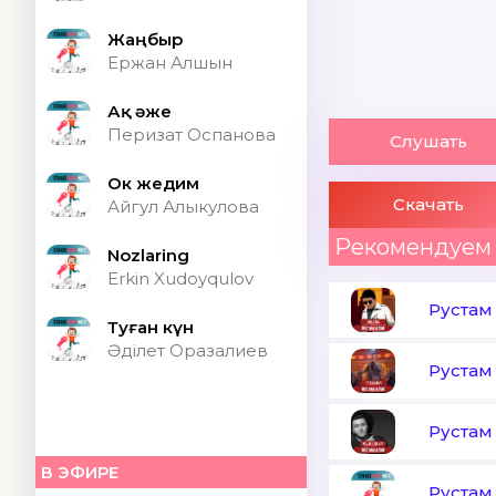
Жаңбыр
Ержан Алшын
Ақ әже
Перизат Оспанова
Слушать
Ок жедим
Скачать
Айгул Алыкулова
Рекомендуем
Nozlaring
Erkin Xudoyqulov
Рустам
Туған күн
Әділет Оразалиев
Рустам
Рустам
В ЭФИРЕ
Рустам