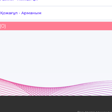
 Қожағұл
-
Арманым
(0)