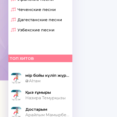
Чеченские песни
Дагестанские песни
Узбекские песни
ТОП ХИТОВ
Өмір бойы күліп жүрсек шіркін ай
Ән АІтам
Қыз ғұмыры
Назира Темурқызы
Достарым
Арайлым Мамырбекқызы