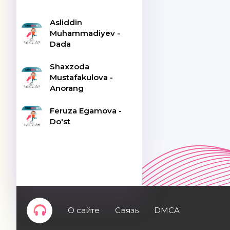
Asliddin
Muhammadiyev -
Dada
Shaxzoda
Mustafakulova -
Anorang
Feruza Egamova -
Do'st
О сайте
Связь
DMCA