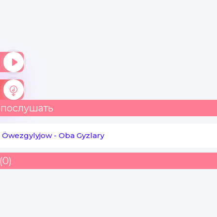
 послушать
 Öwezgylyjow
-
Oba Gyzlary
(0)