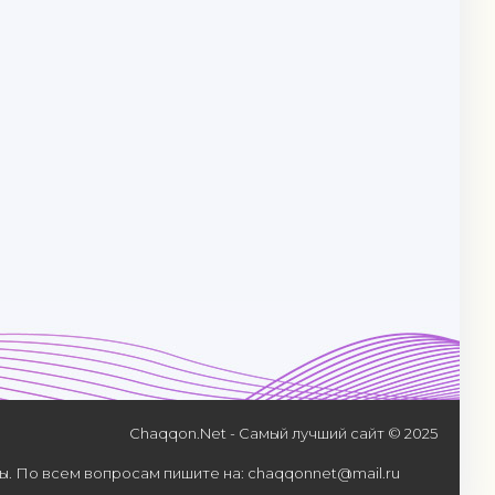
Chaqqon.Net - Самый лучший сайт © 2025
. По всем вопросам пишите на: chaqqonnet@mail.ru