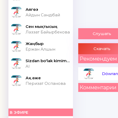
Аягөз
Айдын Сәндібай
Сен мықтысың
Ләззат Байырбекова
Слушать
Жаңбыр
Скачать
Ержан Алшын
Рекомендуем
Sizdan bo'lak kimim bor ONA (Speed up)
AI
Döwran
Ақ әже
Перизат Оспанова
Комментарии 
В ЭФИРЕ