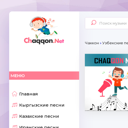
Чаккон
»
Узбекские пе
МЕНЮ
Главная
Кыргызские песни
Казахские песни
Иранские песни