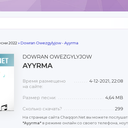
сни 2022
» Dowran Owezgylyjow - Ayyrma
DOWRAN OWEZGYLYJOW
AYYRMA
Время размещено
4-12-2021, 22:08
на сайте:
Размер песни:
4,64 MB
Сколько скачать?
299
На странице сайта Chaqqon.Net вы можете послушат
"Ayyrma"
в режиме онлайн со своего телефона, ноутб