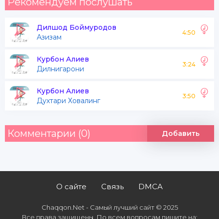
Рекомендуем послушать
Дилшод Боймуродов
4:50
Азизам
Курбон Алиев
3:24
Дилнигарони
Курбон Алиев
3:50
Духтари Ховалинг
Комментарии (0)
Добавить
О сайте
Связь
DMCA
Chaqqon.Net - Самый лучший сайт © 2025
Все права защищены. По всем вопросам пишите на: