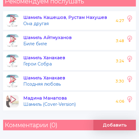
Рекомендуем послушать
Шамиль Кашешов, Рустам Нахушев
4:27
Она другая
Шамиль Айтмуханов
3:48
Биле биле
Шамиль Ханакаев
3:24
Герои Собра
Шамиль Ханакаев
3:30
Поздняя любовь
Мадина Манапова
4:06
Шамиль (Cover-Version)
Комментарии (0)
Добавить