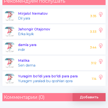
Рекомендуем послушать
Mirjalol Nematov
3:35
Dil yara
Jahongir Otajonov
3:33
Erka kiyik
damla yara
3:44
indir
Malika
3:12
Sen dema
Yuragim bo'ldi yara bo'ldi para para
1:14
Yuragim yaraladi bu qoshlari qora
Комментарии (0)
Добавить