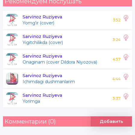
Рекомендуем послушать
Sarvinoz Ruziyeva
3:52
Yomg'ir (cover)
Sarvinoz Ruziyeva
3:24
Yigitchilikda (cover)
Sarvinoz Ruziyeva
4:57
Onaginam (cover Dildora Niyozova)
Sarvinoz Ruziyeva
4:44
Ichimdagi dushmanlarim
Sarvinoz Ruziyeva
3:37
Yorimga
Комментарии (0)
Добавить