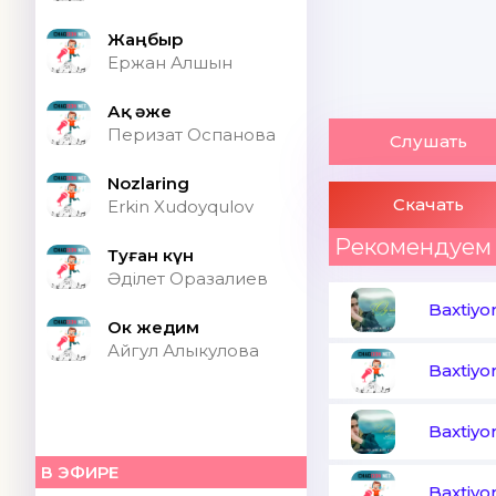
Жаңбыр
Ержан Алшын
Ақ әже
Перизат Оспанова
Слушать
Nozlaring
Скачать
Erkin Xudoyqulov
Рекомендуем
Туған күн
Әділет Оразалиев
Baxtiyo
Ок жедим
Айгул Алыкулова
Baxtiyo
Baxtiyo
В ЭФИРЕ
Baxtiyo