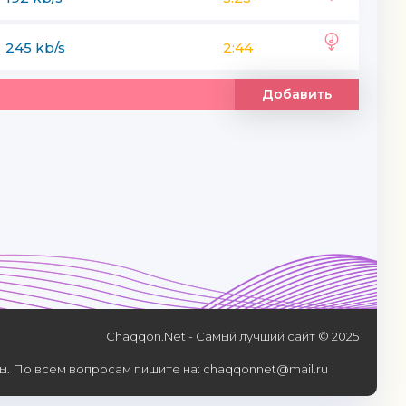
245 kb/s
2:44
Добавить
Chaqqon.Net - Самый лучший сайт © 2025
. По всем вопросам пишите на: chaqqonnet@mail.ru