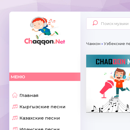
Чаккон
»
Узбекские пе
МЕНЮ
Главная
Кыргызские песни
Казахские песни
Иранские песни