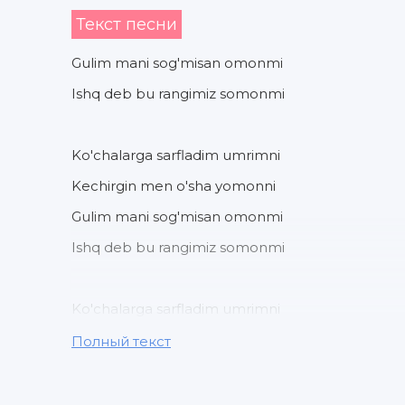
Текст песни
Gulim mani sog'misan omonmi
Ishq deb bu rangimiz somonmi
Ko'chalarga sarfladim umrimni
Kechirgin men o'sha yomonni
Gulim mani sog'misan omonmi
Ishq deb bu rangimiz somonmi
Ko'chalarga sarfladim umrimni
Kechirgin men o'sha yomonni
Полный текст