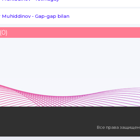
r Muhiddinov
-
Gap-gap bilan
(0)
Все права защищены