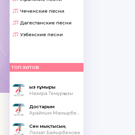
Чеченские песни
Дагестанские песни
Узбекские песни
ТОП ХИТОВ
Қыз ғұмыры
Назира Темурқызы
Достарым
Арайлым Мамырбекқызы
Сен мықтысың
Ләззат Байырбекова