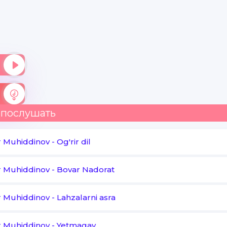
 послушать
r Muhiddinov
-
Og'rir dil
r Muhiddinov
-
Bovar Nadorat
r Muhiddinov
-
Lahzalarni asra
r Muhiddinov
-
Yetmagay