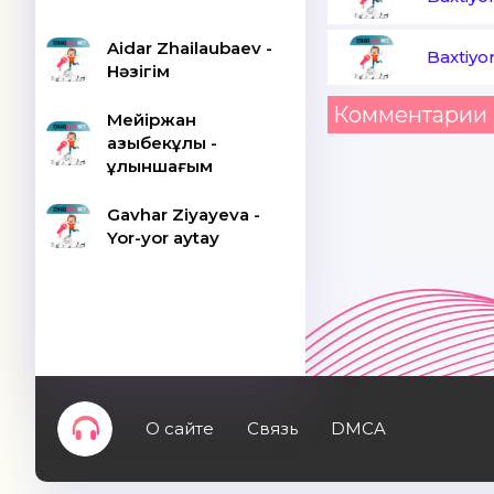
Aidar Zhailaubaev -
Baxtiyo
Нәзігім
Комментарии 
Мейіржан
Қазыбекұлы -
Құлыншағым
Gavhar Ziyayeva -
Yor-yor aytay
О сайте
Связь
DMCA