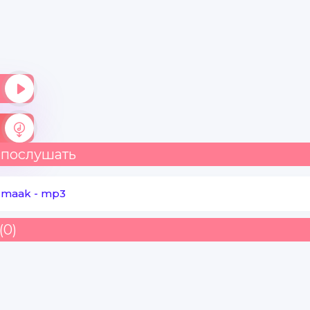
 послушать
y maak
-
mp3
(0)