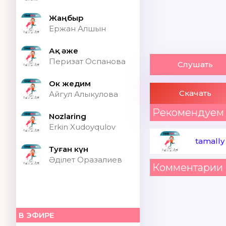
Жаңбыр
Ержан Алшын
Ақ әже
Перизат Оспанова
Слушать
Ок жедим
Скачать
Айгул Алыкулова
Рекомендуем
Nozlaring
Erkin Xudoyqulov
tamall
Туған күн
Әділет Оразалиев
Комментарии 
В ЭФИРЕ