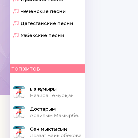
Чеченские песни
Дагестанские песни
Узбекские песни
ТОП ХИТОВ
Қыз ғұмыры
Назира Темурқызы
Достарым
Арайлым Мамырбекқызы
Сен мықтысың
Ләззат Байырбекова