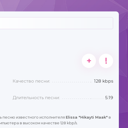
+
!
Качество песни:
128 kbps
Длительность песни:
5:19
ь песню известного исполнителя
Elissa "Hikayti Maak"
в
пьютера в высоком качестве 128 kbp/s.