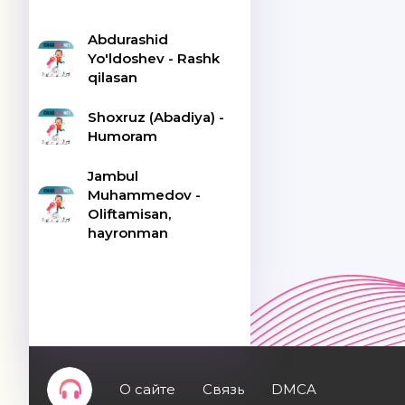
Abdurashid
Yo'ldoshev - Rashk
qilasan
Shoxruz (Abadiya) -
Humoram
Jambul
Muhammedov -
Oliftamisan,
hayronman
О сайте
Связь
DMCA