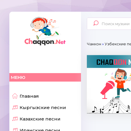
Чаккон
»
Узбекские пе
МЕНЮ
Главная
Кыргызские песни
Казахские песни
Иранские песни