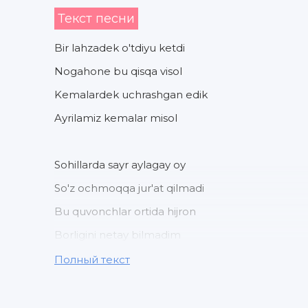
Текст песни
Bir lahzadek o'tdiyu ketdi
Nogahone bu qisqa visol
Kemalardek uchrashgan edik
Ayrilamiz kemalar misol
Sohillarda sayr aylagay oy
So'z ochmoqqa jur'at qilmadi
Bu quvonchlar ortida hijron
Borligini netay bilmadim
Полный текст
Na men senga ishq izhor etdim
Na sen menga mayl etding oshkor