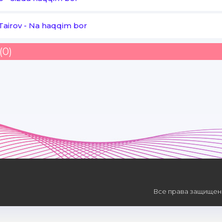
Tairov
-
Na haqqim bor
(0)
Все права защищены