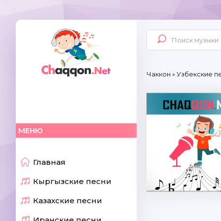
Чаккон
»
Узбекские пе
МЕНЮ
Главная
Кыргызские песни
Казахские песни
Иранские песни