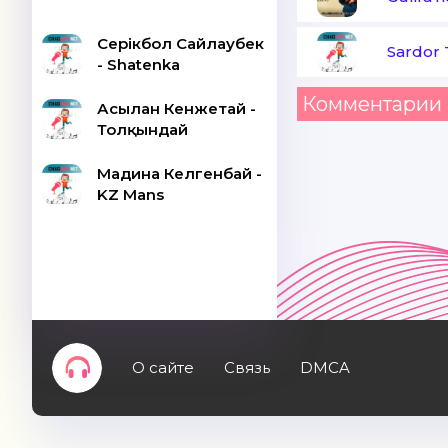
Серікбол Сайлаубек
Sardor 
- Shatenka
Комментарии 
Асылан Кенжетай -
Толқындай
Мадина Келгенбай -
KZ Mans
О сайте
Связь
DMCA