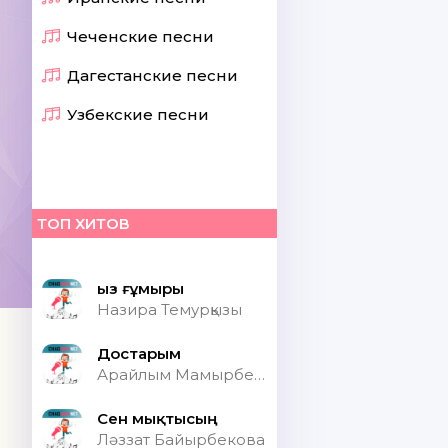
Чеченские песни
Дагестанские песни
Узбекские песни
ТОП ХИТОВ
Қыз ғұмыры
Назира Темурқызы
Достарым
Арайлым Мамырбекқызы
Сен мықтысың
Ләззат Байырбекова