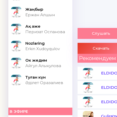
Жаңбыр
Ержан Алшын
Ақ әже
Перизат Оспанова
Слушать
Nozlaring
Скачать
Erkin Xudoyqulov
Рекомендуем
Ок жедим
Айгул Алыкулова
ELDIDO
Туған күн
Әділет Оразалиев
ELDID
ELDID
В ЭФИРЕ
Gulira'n