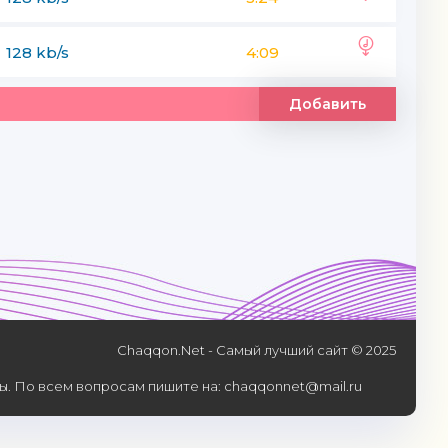
128 kb/s
4:09
Добавить
Chaqqon.Net - Самый лучший сайт © 2025
. По всем вопросам пишите на: chaqqonnet@mail.ru