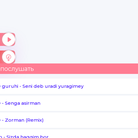
Seni bir bor kutmoqqa endi
Na haqqim bor na huquqim bor
Na men senga ishq izhor etdim
Na sen menga mayl etding oshkor
Seni bir bor kutmoqqa endi
 послушать
Na haqqim bor na huquqim bor
 guruhi
-
Seni deb uradi yuragimey
O
-
Senga asirman
O
-
Zorman (Remix)
o
-
Sizda haqqim bor