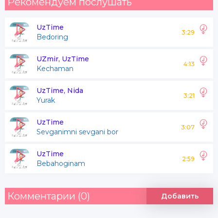
Рекомендуем послушать
UzTime
3:29
Bedoring
UZmir, UzTime
4:13
Kechaman
UzTime, Nida
3:21
Yurak
UzTime
3:07
Sevganimni sevgani bor
UzTime
2:59
Bebahoginam
Комментарии (0)
Добавить