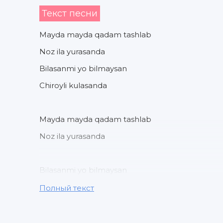
Текст песни
Mayda mayda qadam tashlab
Noz ila yurasanda
Bilasanmi yo bilmaysan
Chiroyli kulasanda
Mayda mayda qadam tashlab
Noz ila yurasanda
Bilasanmi yo bilmaysan
Chiroyli kulasanda
Полный текст
Qoshlaringda yoy misoli