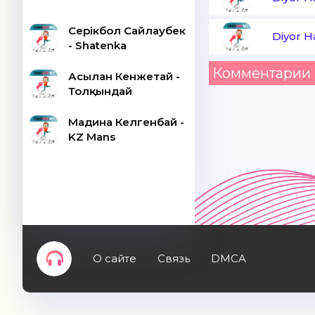
Серікбол Сайлаубек
Diyor Ha
- Shatenka
Комментарии 
Асылан Кенжетай -
Толқындай
Мадина Келгенбай -
KZ Mans
О сайте
Связь
DMCA