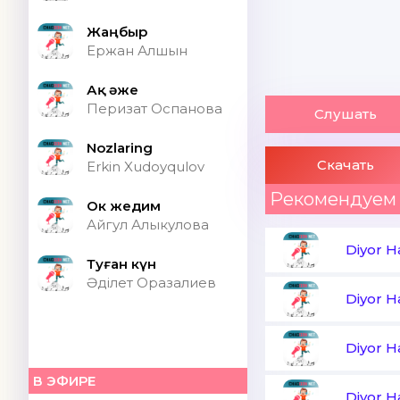
Жаңбыр
Ержан Алшын
Ақ әже
Перизат Оспанова
Слушать
Nozlaring
Скачать
Erkin Xudoyqulov
Рекомендуем
Ок жедим
Айгул Алыкулова
Diyor Ha
Туған күн
Әділет Оразалиев
Diyor Ha
Diyor Ha
В ЭФИРЕ
Diyor Ha