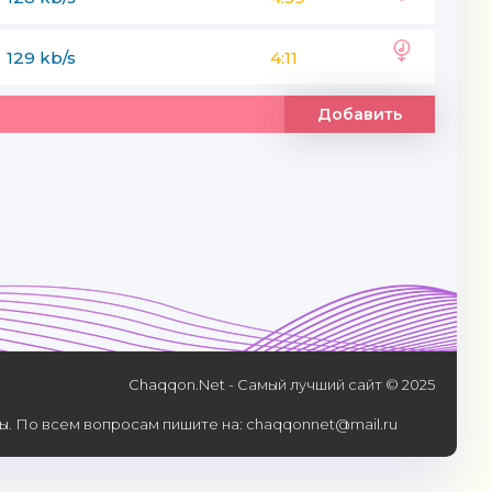
129 kb/s
4:11
Добавить
Chaqqon.Net - Самый лучший сайт © 2025
. По всем вопросам пишите на: chaqqonnet@mail.ru