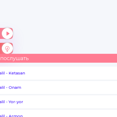
Lablaring ham gul misoli
Qoshlaringda yoy misoli
Lablaring ham gul misoli
Sevib qolganim isboti
Chiroyli kulasanda
 послушать
Sevib qolganim isboti
lil
-
Ketasan
Chiroyli kulasanda
lil
-
Onam
Sevib qolganim isboti
Chiroyli kulasanda
lil
-
Yor-yor
lil
-
Armon