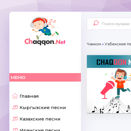
Чаккон
»
Узбекские пе
МЕНЮ
Главная
Кыргызские песни
Казахские песни
Иранские песни