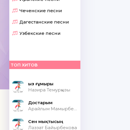
Чеченские песни
Дагестанские песни
Узбекские песни
ТОП ХИТОВ
Қыз ғұмыры
Назира Темурқызы
Достарым
Арайлым Мамырбекқызы
Сен мықтысың
Ләззат Байырбекова