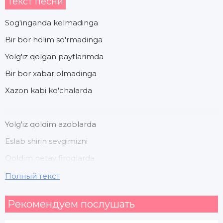
Текст песни
Sog'inganda kelmadinga
Bir bor holim so'rmadinga
Yolg'iz qolgan paytlarimda
Bir bor xabar olmadinga
Xazon kabi ko'chalarda
Yolg'iz qoldim azoblarda
Eslab shirin sevgimizni
Qoldim netay firoqlarda
Dardlarimni eshitmaydi
Полный текст
Nega gulim gulim gulim gulim
Рекомендуем послушать
Daydi kabi o'tmoqda bu