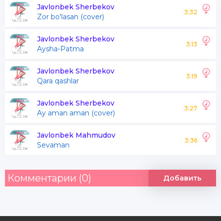
Har bir kunim kunim kunim kunim
Javlonbek Sherbekov
3:32
Zor bo'lasan (cover)
Kechalari oromim yo'q
Javlonbek Sherbekov
3:13
Aysha-Patma
Sensiz tunim tunim tunim
Sado bergin qaylardasan aytgin gulim
Javlonbek Sherbekov
3:19
Qara qashlar
Yondim yondim yondim
Nima qilay yondim
Javlonbek Sherbekov
3:27
Ay aman aman (cover)
Javlonbek Mahmudov
3:36
Sevaman
Комментарии (0)
Добавить