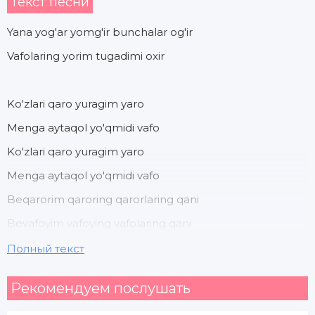
Текст песни
Yana yog'ar yomg'ir bunchalar og'ir
Vafolaring yorim tugadimi oxir
Ko'zlari qaro yuragim yaro
Menga aytaqol yo'qmidi vafo
Ko'zlari qaro yuragim yaro
Menga aytaqol yo'qmidi vafo
Beqarorim qaroring qarorlaring qani
Bevafoyim vafoying vafolaring qani
Devona devona afsona bu ahvolim
Полный текст
Bedavoyim dardimga davolaring qani
Рекомендуем послушать