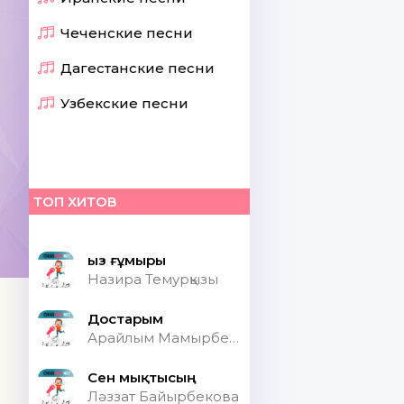
Чеченские песни
Дагестанские песни
Узбекские песни
ТОП ХИТОВ
Қыз ғұмыры
Назира Темурқызы
Достарым
Арайлым Мамырбекқызы
Сен мықтысың
Ләззат Байырбекова