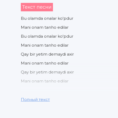
Текст песни
Bu olamda onalar ko'pdur
Mani onam tanho edilar
Bu olamda onalar ko'pdur
Mani onam tanho edilar
Qay bir yetim demaydi axir
Mani onam tanho edilar
Qay bir yetim demaydi axir
Mani onam tanho edilar
Barcha barcha ayollar go'zal
Полный текст
Barcha sohibjamollar go'zal
Barcha barcha ayollar go'zal