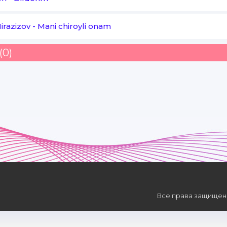
irazizov
-
Mani chiroyli onam
(0)
Все права защищены