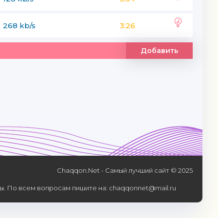
268 kb/s
3:26
Добавить
Chaqqon.Net - Самый лучший сайт © 2025
. По всем вопросам пишите на: chaqqonnet@mail.ru