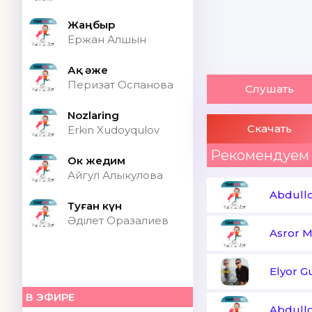
Жаңбыр
Ержан Алшын
Ақ әже
Перизат Оспанова
Слушать
Nozlaring
Скачать
Erkin Xudoyqulov
Рекомендуем
Ок жедим
Айгул Алыкулова
Abdull
Туған күн
Әділет Оразалиев
Asror 
Elyor G
В ЭФИРЕ
Abdull