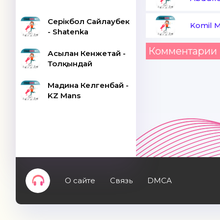
Серікбол Сайлаубек
Komil M
- Shatenka
Комментарии 
Асылан Кенжетай -
Толқындай
Мадина Келгенбай -
KZ Mans
О сайте
Связь
DMCA