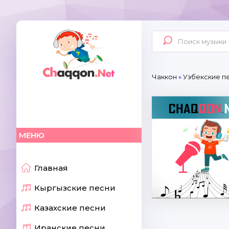
Чаккон
»
Узбекские пе
МЕНЮ
Главная
Кыргызские песни
Казахские песни
Иранские песни