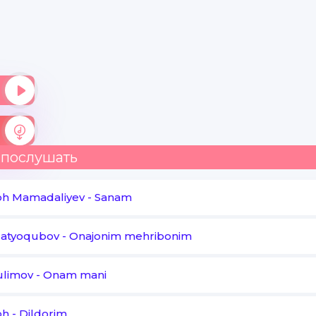
Barcha sohibjamollar go'zal
Lek ularning baridan afzale
Mani onam tanho edilar
Lek ularning baridan afzale
Mani onam tanho edilar
 послушать
oh Mamadaliyev
-
Sanam
Matyoqubov
-
Onajonim mehribonim
ulimov
-
Onam mani
oh
-
Dildorim