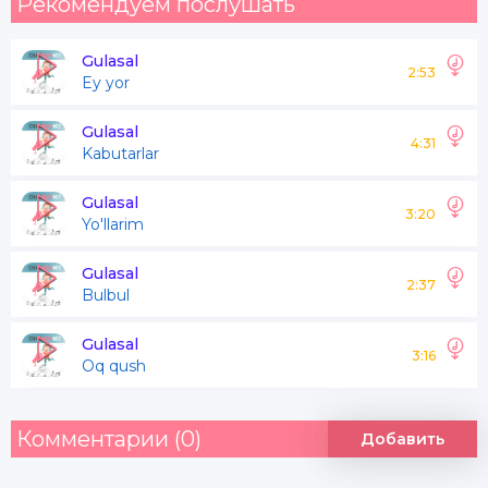
Рекомендуем послушать
Gulasal
2:53
Ey yor
Gulasal
4:31
Kabutarlar
Gulasal
3:20
Yo'llarim
Gulasal
2:37
Bulbul
Gulasal
3:16
Oq qush
Комментарии (0)
Добавить